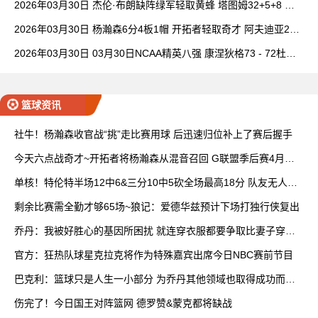
2026年03月30日 杰伦·布朗缺阵绿军轻取黄蜂 塔图姆32+5+8 普
理查德28+6+6
2026年03月30日 杨瀚森6分4板1帽 开拓者轻取奇才 阿夫迪亚20+
7+5 卡马拉23+7
2026年03月30日 03月30日NCAA精英八强 康涅狄格73 - 72杜克
全场集锦
篮球资讯
社牛！杨瀚森收官战“挑”走比赛用球 后迅速归位补上了赛后握手
今天六点战奇才~开拓者将杨瀚森从混音召回 G联盟季后赛4月开
打
单核！特伦特半场12中6&三分10中5砍全场最高18分 队友无人上
双
剩余比赛需全勤才够65场~狼记：爱德华兹预计下场打独行侠复出
乔丹：我被好胜心的基因所困扰 就连穿衣服都要争取比妻子穿得
快
官方：狂热队球星克拉克将作为特殊嘉宾出席今日NBC赛前节目
巴克利：篮球只是人生一小部分 为乔丹其他领域也取得成功而自
豪
伤完了！今日国王对阵篮网 德罗赞&蒙克都将缺战