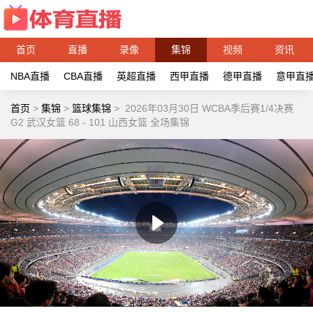
首页
直播
录像
集锦
视频
资讯
NBA直播
CBA直播
英超直播
西甲直播
德甲直播
意甲直
首页
>
集锦
>
篮球集锦
>
2026年03月30日 WCBA季后赛1/4决赛
G2 武汉女篮 68 - 101 山西女篮 全场集锦