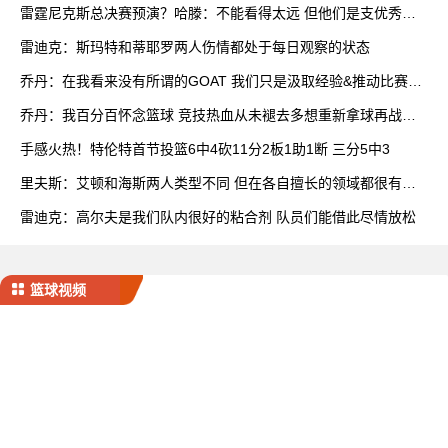
雷霆尼克斯总决赛预演？哈滕：不能看得太远 但他们是支优秀球
队
雷迪克：斯玛特和蒂耶罗两人伤情都处于每日观察的状态
乔丹：在我看来没有所谓的GOAT 我们只是汲取经验&推动比赛发
展
乔丹：我百分百怀念篮球 竞技热血从未褪去多想重新拿球再战一
场
手感火热！特伦特首节投篮6中4砍11分2板1助1断 三分5中3
里夫斯：艾顿和海斯两人类型不同 但在各自擅长的领域都很有效
率
雷迪克：高尔夫是我们队内很好的粘合剂 队员们能借此尽情放松
篮球视频