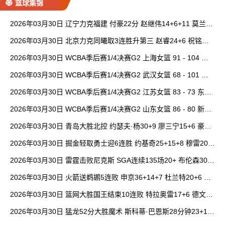
篮球集锦
2026年03月30日 辽宁力克福建 付豪22分 赵继伟14+6+11 莫兰德
20+15 邹阳18+5
2026年03月30日 北京力克同曦取3连胜升第三 赵睿24+6 祝铭震1
9分 郭昊文缺阵
2026年03月30日 WCBA季后赛1/4决赛G2 上海女篮 91 - 104 四
川女篮 全场集锦
2026年03月30日 WCBA季后赛1/4决赛G2 武汉女篮 68 - 101 山
西女篮 全场集锦
2026年03月30日 WCBA季后赛1/4决赛G2 江苏女篮 83 - 73 东莞
女篮 全场集锦
2026年03月30日 WCBA季后赛1/4决赛G2 山东女篮 86 - 80 新疆
女篮 全场集锦
2026年03月30日 青岛大胜北控 约瑟夫·杨30+9 廖三宁15+6 豪斯
14中1
2026年03月30日 掘金轻取勇士迎6连胜 约基奇25+15+8 穆雷20+
6+7 波津23分
2026年03月30日 雷霆击败尼克斯 SGA连续135场20+ 布伦森30分
唐斯15+18
2026年03月30日 火箭送鹈鹕5连败 申京36+14+7 杜兰特20+6 锡
安18分
2026年03月30日 篮网大胜国王结束10连败 特拉奥雷17+6 德文·
卡特20+8
2026年03月30日 猛龙52分大胜魔术 斯科蒂·巴恩斯28分钟23+15
班凯罗14中3