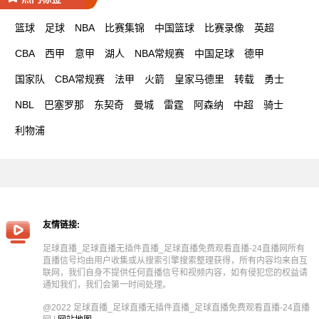
篮球
足球
NBA
比赛集锦
中国篮球
比赛录像
英超
CBA
西甲
意甲
湖人
NBA常规赛
中国足球
德甲
国家队
CBA常规赛
法甲
火箭
皇家马德里
转载
勇士
NBL
巴塞罗那
东契奇
曼城
雷霆
阿森纳
中超
骑士
利物浦
友情链接:
足球直播_足球直播无插件直播_足球直播免费观看直播-24直播网所有
直播信号均由用户收集或从搜索引擎搜索整理获得，所有内容均来自互
联网，我们自身不提供任何直播信号和视频内容，如有侵犯您的权益请
通知我们，我们会第一时间处理。
@2022 足球直播_足球直播无插件直播_足球直播免费观看直播-24直播