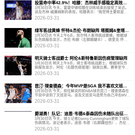
投篮命中率42.9%！哈滕：杰林威手感稳定高效打
出了自信心
3月30日讯 今天，雷霆中锋哈滕在训练结束后接受了采访。
谈及杰林·威廉姆斯的表现，哈滕表示：“我觉得主要就是他
的投篮进步了，这是最关键的一点。他现在手感稳
2026-03-31
绿军客战黄蜂 怀特&杰伦·布朗缺阵 塔图姆&奎塔可
以出战
3月30日讯 今天上午6点，凯尔特人客场挑战黄蜂。根据球
队伤病报告显示，杰伦·布朗（左脚跟腱炎）、德里克·怀特
（右膝挫伤）缺席比赛。塔图姆（右脚跟腱修复术后管
2026-03-31
理）、
明天骑士客战爵士 阿伦&斯特鲁斯因伤病管理缺阵
3月30日讯 明天上午9点，骑士客场挑战爵士。根据球队伤
病报告显示，阿伦（右膝伤病管理）缺席比赛。赛季至今，
阿伦场均得到15.3分8.5篮板1.9助攻1抢断0.9盖帽。同时
2026-03-31
昆汀·理查德森：今年MVP是SGA 我不喜欢文班为
自己造势的行为
3月30日讯 今天，担任解说的前NBA球员昆汀・理查德森在
节目中谈到了文班亚马。谈及文班亚马造势为自己冲击MVP
拉票，理查德森表示：“文班亚马的一切我都很欣赏，
2026-03-31
爵湖勇！队记：迪恩·韦德&泰森因伤未随队出征将
缺席三连客
3月30日讯 今天，骑士记者Danny Cunningham更新了球队
伤病情况。该记者表示，迪恩·韦德（右脚踝扭伤）、杰伦·
泰森（左脚大脚趾骨挫伤）将缺席球队接下来的三连客。
2026-03-31