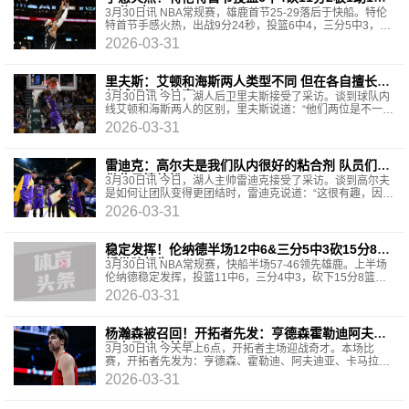
三分5中3
3月30日讯 NBA常规赛，雄鹿首节25-29落后于快船。特伦
特首节手感火热，出战9分24秒，投篮6中4，三分5中3，砍
下11分2篮板1助攻1抢断。
2026-03-31
里夫斯：艾顿和海斯两人类型不同 但在各自擅长的
领域都很有效率
3月30日讯 今日，湖人后卫里夫斯接受了采访。谈到球队内
线艾顿和海斯两人的区别，里夫斯说道：“他们两位是不一样
的球员，但在各自擅长的领域效率都很高，在任何的
2026-03-31
雷迪克：高尔夫是我们队内很好的粘合剂 队员们能
借此尽情放松
3月30日讯 今日，湖人主帅雷迪克接受了采访。谈到高尔夫
是如何让团队变得更团结时，雷迪克说道：“这很有趣，因为
我刚进NBA那时候没多少人打高尔夫，可能是在泡泡园
2026-03-31
稳定发挥！伦纳德半场12中6&三分5中3砍15分8篮
板带队领先
3月30日讯 NBA常规赛，快船半场57-46领先雄鹿。上半场
伦纳德稳定发挥，投篮11中6，三分4中3，砍下15分8篮
板，其中3个前场篮板。
2026-03-31
杨瀚森被召回！开拓者先发：亨德森霍勒迪阿夫迪
亚卡马拉克林根
3月30日讯 今天早上6点，开拓者主场迎战奇才。本场比
赛，开拓者先发为：亨德森、霍勒迪、阿夫迪亚、卡马拉、
克林根。据主帅斯普利特表示罗威（背部）出战比赛。同时
2026-03-31