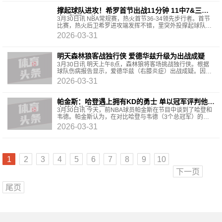
撑起球队进攻！希罗首节出战11分钟 11中7&三分6
中2轰下16分
3月30日讯 NBA常规赛，热火首节36-34领先步行者。首节
比赛，热火后卫希罗进攻端发挥不错，里突外投撑起球队得
分重任，他出战11分钟，11中7，三分6中2砍下16分1篮
2026-03-31
板。
明天森林狼客战独行侠 爱德华兹升级为出战成疑
3月30日讯 明天上午8点，森林狼将客场挑战独行侠。根据
球队伤病报告显示，爱德华兹（右膝炎症）出战成疑。因右
膝炎症，爱德华兹从3月18日一直缺席至今。
2026-03-31
帕金斯：哈登遇上拥有KD的勇士 单以冠军评判他和
韦德地位不公平
3月30日讯 今天，前NBA球员帕金斯在节目中谈到了哈登和
韦德。帕金斯认为，在对比哈登与韦德（3个总冠军）的历
史地位时，单纯以总冠军戒指评判并不公平，因为哈登巅峰
2026-03-31
1
2
3
4
5
6
7
8
9
10
下一页
尾页