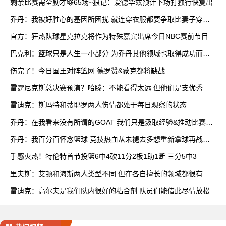
剩余比赛需全勤才够65场~狼记：爱德华兹预计下场打独行侠复出
乔丹：我被好胜心的基因所困扰 就连穿衣服都要争取比妻子穿得
快
官方：狂热队球星克拉克将作为特殊嘉宾出席今日NBC赛前节目
巴克利：篮球只是人生一小部分 为乔丹其他领域也取得成功而自
豪
伤完了！今日国王对阵篮网 德罗赞&蒙克都将缺战
雷霆尼克斯总决赛预演？哈滕：不能看得太远 但他们是支优秀球
队
雷迪克：斯玛特和蒂耶罗两人伤情都处于每日观察的状态
乔丹：在我看来没有所谓的GOAT 我们只是汲取经验&推动比赛发
展
乔丹：我百分百怀念篮球 竞技热血从未褪去多想重新拿球再战一
场
手感火热！特伦特首节投篮6中4砍11分2板1助1断 三分5中3
里夫斯：艾顿和海斯两人类型不同 但在各自擅长的领域都很有效
率
雷迪克：高尔夫是我们队内很好的粘合剂 队员们能借此尽情放松