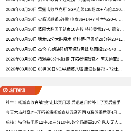
6+7 波津23分
2026年03月30日 雷霆击败尼克斯 SGA连续135场20+ 布伦森30分
唐斯15+18
2026年03月30日 火箭送鹈鹕5连败 申京36+14+7 杜兰特20+6 锡
安18分
2026年03月30日 篮网大胜国王结束10连败 特拉奥雷17+6 德文·
卡特20+8
2026年03月30日 猛龙52分大胜魔术 斯科蒂·巴恩斯28分钟23+15
班凯罗14中3
2026年03月30日 杰伦·布朗缺阵绿军轻取黄蜂 塔图姆32+5+8 普
理查德28+6+6
2026年03月30日 杨瀚森6分4板1帽 开拓者轻取奇才 阿夫迪亚20+
7+5 卡马拉23+7
2026年03月30日 03月30日NCAA精英八强 康涅狄格73 - 72杜克
全场集锦
热门资讯
社牛！杨瀚森收官战“挑”走比赛用球 后迅速归位补上了赛后握手
今天六点战奇才~开拓者将杨瀚森从混音召回 G联盟季后赛4月开
打
单核！特伦特半场12中6&三分10中5砍全场最高18分 队友无人上
双