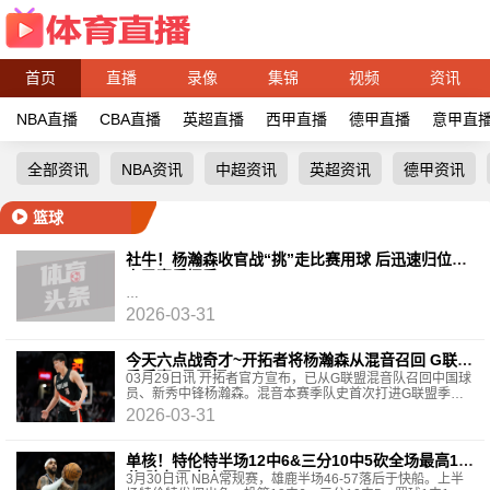
首页
直播
录像
集锦
视频
资讯
NBA直播
CBA直播
英超直播
西甲直播
德甲直播
意甲直
全部资讯
NBA资讯
中超资讯
英超资讯
德甲资讯
篮球
社牛！杨瀚森收官战“挑”走比赛用球 后迅速归位补
上了赛后握手
2026-03-31
今天六点战奇才~开拓者将杨瀚森从混音召回 G联盟
季后赛4月开打
03月29日讯 开拓者官方宣布，已从G联盟混音队召回中国球
员、新秀中锋杨瀚森。混音本赛季队史首次打进G联盟季后
赛，G联盟季后赛将于4月1日开打，混音首场比赛将
2026-03-31
单核！特伦特半场12中6&三分10中5砍全场最高18
分 队友无人上双
3月30日讯 NBA常规赛，雄鹿半场46-57落后于快船。上半