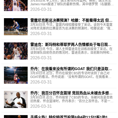
3月30日讯 早上6点，国王客场对阵篮网。赛前，国王队记
James Ham报道了球队的最新伤情，其中德罗赞（右腿筋酸
痛）和蒙克（右肩挫伤）都将缺席本场比赛。
2026-03-31
雷霆尼克斯总决赛预演？哈滕：不能看得太远 但他
们是支优秀球队
3月30日讯 今日，雷霆内线哈滕接受了采访。谈到今天雷霆
对阵尼克斯的比赛是否为总决赛的预演时，哈滕说道：“我觉
得你们不应该看得太远。总的来看，我认为他们是
2026-03-31
雷迪克：斯玛特和蒂耶罗两人伤情都处于每日观察
的状态
3月30日讯 今日，湖人主帅雷迪克在训练后接受了采访。在
谈到球队目前伤员的情况时，雷迪克表示，目前斯玛特和蒂
耶罗两人都是处于每日观察的状态。斯玛特因右脚
2026-03-31
乔丹：在我看来没有所谓的GOAT 我们只是汲取经
验&推动比赛发展
3月30日讯 近日，乔丹在接受CBS的专访时谈到了自己对
GOAT的看法。乔丹说道：“没有所谓的GOAT。在我看来，
我们只是从其他人、其他运动员身上汲取经验。我们从其
2026-03-31
乔丹：我百分百怀念篮球 竞技热血从未褪去多想重
新拿球再战一场
3月30日讯 近日，乔丹接受了CBS的专访。当被问及是否依
旧热爱、怀念篮球时，乔丹表示：“百分之百怀念。不是一点
点想念，篮球早已是我生命中举足轻重的一部分。我
2026-03-31
手感火热！特伦特首节投篮6中4砍11分2板1助1断