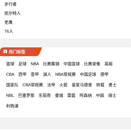
步行者
凯尔特人
老鹰
76人
热门标签
篮球
足球
NBA
比赛集锦
中国篮球
比赛录像
英超
CBA
西甲
意甲
湖人
NBA常规赛
中国足球
德甲
国家队
CBA常规赛
法甲
火箭
皇家马德里
转载
勇士
NBL
巴塞罗那
东契奇
曼城
雷霆
阿森纳
中超
骑士
利物浦