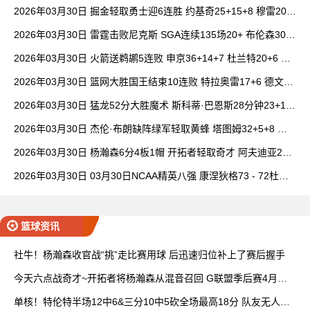
14中1
2026年03月30日 掘金轻取勇士迎6连胜 约基奇25+15+8 穆雷20+
6+7 波津23分
2026年03月30日 雷霆击败尼克斯 SGA连续135场20+ 布伦森30分
唐斯15+18
2026年03月30日 火箭送鹈鹕5连败 申京36+14+7 杜兰特20+6 锡
安18分
2026年03月30日 篮网大胜国王结束10连败 特拉奥雷17+6 德文·
卡特20+8
2026年03月30日 猛龙52分大胜魔术 斯科蒂·巴恩斯28分钟23+15
班凯罗14中3
2026年03月30日 杰伦·布朗缺阵绿军轻取黄蜂 塔图姆32+5+8 普
理查德28+6+6
2026年03月30日 杨瀚森6分4板1帽 开拓者轻取奇才 阿夫迪亚20+
7+5 卡马拉23+7
2026年03月30日 03月30日NCAA精英八强 康涅狄格73 - 72杜克
全场集锦
篮球资讯
社牛！杨瀚森收官战“挑”走比赛用球 后迅速归位补上了赛后握手
今天六点战奇才~开拓者将杨瀚森从混音召回 G联盟季后赛4月开
打
单核！特伦特半场12中6&三分10中5砍全场最高18分 队友无人上