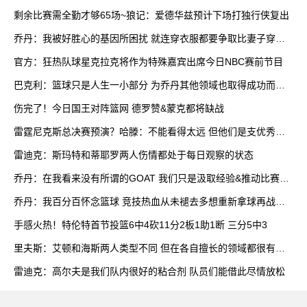
双
剩余比赛需全勤才够65场~狼记：爱德华兹预计下场打独行侠复出
乔丹：我被好胜心的基因所困扰 就连穿衣服都要争取比妻子穿得
快
官方：狂热队球星克拉克将作为特殊嘉宾出席今日NBC赛前节目
巴克利：篮球只是人生一小部分 为乔丹其他领域也取得成功而自
豪
伤完了！今日国王对阵篮网 德罗赞&蒙克都将缺战
雷霆尼克斯总决赛预演？哈滕：不能看得太远 但他们是支优秀球
队
雷迪克：斯玛特和蒂耶罗两人伤情都处于每日观察的状态
乔丹：在我看来没有所谓的GOAT 我们只是汲取经验&推动比赛发
展
乔丹：我百分百怀念篮球 竞技热血从未褪去多想重新拿球再战一
场
手感火热！特伦特首节投篮6中4砍11分2板1助1断 三分5中3
里夫斯：艾顿和海斯两人类型不同 但在各自擅长的领域都很有效
率
雷迪克：高尔夫是我们队内很好的粘合剂 队员们能借此尽情放松