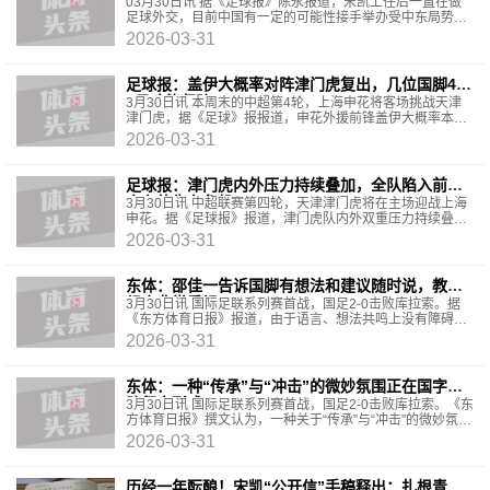
2026年U17亚洲杯
03月30日讯 据《足球报》陈永报道，宋凯上任后一直在做
足球外交，目前中国有一定的可能性接手举办受中东局势影
响的2026年U17亚洲杯。本届U17亚洲杯将于5月7日
2026-03-31
足球报：盖伊大概率对阵津门虎复出，几位国脚4月
2日才能归队
3月30日讯 本周末的中超第4轮，上海申花将客场挑战天津
津门虎，据《足球》报报道，申花外援前锋盖伊大概率本场
比赛复出。申花北上天津，客场对阵同样负10分起步的
2026-03-31
足球报：津门虎内外压力持续叠加，全队陷入前所
未有的生存危机
3月30日讯 中超联赛第四轮，天津津门虎将在主场迎战上海
申花。据《足球报》报道，津门虎队内外双重压力持续叠
加，让全队陷入了前所未有的生存危机。从现阶段积
2026-03-31
东体：邵佳一告诉国脚有想法和建议随时说，教练
组会非常重视
3月30日讯 国际足联系列赛首战，国足2-0击败库拉索。据
《东方体育日报》报道，由于语言、想法共鸣上没有障碍，
所以邵佳一为首的本土教练团队与队员形成了较好的
2026-03-31
东体：一种“传承”与“冲击”的微妙氛围正在国字号
队伍中形成
3月30日讯 国际足联系列赛首战，国足2-0击败库拉索。《东
方体育日报》撰文认为，一种关于“传承”与“冲击”的微妙氛围
正在国字号队伍中形成。“在我这里没有
2026-03-31
历经一年酝酿！宋凯“公开信”手稿释出：扎根青