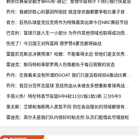
剩余比赛需全勤才够65场~狼记：爱德华兹预计下场打独行侠复出
乔丹：我被好胜心的基因所困扰 就连穿衣服都要争取比妻子穿得
快
官方：狂热队球星克拉克将作为特殊嘉宾出席今日NBC赛前节目
巴克利：篮球只是人生一小部分 为乔丹其他领域也取得成功而自
豪
伤完了！今日国王对阵篮网 德罗赞&蒙克都将缺战
雷霆尼克斯总决赛预演？哈滕：不能看得太远 但他们是支优秀球
队
雷迪克：斯玛特和蒂耶罗两人伤情都处于每日观察的状态
乔丹：在我看来没有所谓的GOAT 我们只是汲取经验&推动比赛发
展
乔丹：我百分百怀念篮球 竞技热血从未褪去多想重新拿球再战一
场
手感火热！特伦特首节投篮6中4砍11分2板1助1断 三分5中3
里夫斯：艾顿和海斯两人类型不同 但在各自擅长的领域都很有效
率
雷迪克：高尔夫是我们队内很好的粘合剂 队员们能借此尽情放松