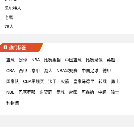
凯尔特人
老鹰
76人
热门标签
篮球
足球
NBA
比赛集锦
中国篮球
比赛录像
英超
CBA
西甲
意甲
湖人
NBA常规赛
中国足球
德甲
国家队
CBA常规赛
法甲
火箭
皇家马德里
转载
勇士
NBL
巴塞罗那
东契奇
曼城
雷霆
阿森纳
中超
骑士
利物浦