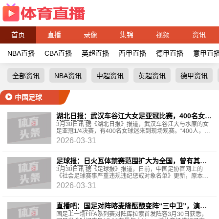
首页
直播
录像
集锦
视频
资讯
NBA直播
CBA直播
英超直播
西甲直播
德甲直播
意甲直
全部资讯
NBA资讯
中超资讯
英超资讯
德甲资讯
中国足球
湖北日报：武汉车谷江大女足亚冠比赛，400名女球
迷现场观赛
3月30日讯 据《湖北日报》报道，武汉车谷江大与水原的女
足亚冠1/4决赛，有400名女球迷来到现场观赛。“400人，真
的？”听到湖北日报全媒记者口中的数字，原本表情严
2026-03-31
足球报：日火瓦体禁赛范围扩大为全国，曾有其他
省市试图引进
3月30日讯 据《足球报》报道，日前，中国足协官网上的
《社会足球赛事严重违规违纪惩戒对象名单》更新，原本被
四川省足协禁赛5年的球员日火瓦体，其禁赛范围扩大为
2026-03-31
直播吧：国足对阵喀麦隆酝酿变阵“三中卫”，演练
541阵加强防守
国足上一场FIFA系列赛对阵库拉索首发阵容3月30日获悉，