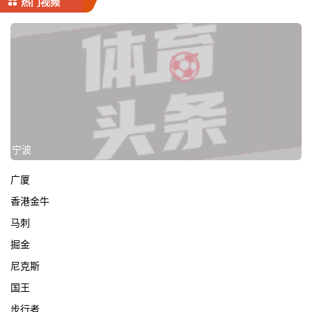
热门视频
宁波
广厦
香港金牛
马刺
掘金
尼克斯
国王
步行者