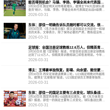
能否得到机会？马镇、李扬、李镇全尚未代表国足
出战A级赛
3月30日讯 国足明天对阵喀麦隆队，据博主“FM大连球队调
查员”统计，马镇、李扬、李镇全尚未代表国足出战A级赛。
在国足此次大名单中，杨希、徐彬、马镇、李扬、
2026-03-31
东体：邵佳一明确告诉队员随时都可以交流，很多
队员敞开心扉
3月30日讯 《东方体育日报》撰文谈到国足主帅邵佳一和球
员的关系，文章表示，除了保持必要的严肃，教练组没有被
队员“供起来”。国足的精神面貌焕然一新，换帅的
2026-03-31
足球报：全国注册足球教练12.6万人，但精英青训
教练缺口愈发明显
3月30日讯 据《足球报》报道，尽管目前全国注册足球教练
达到了12.6万人，但精英青训教练缺口却愈发明显。今年1
月，中国足协在会员大会上公布，我国目前注册青少年
2026-03-31
博主：王博豪单独恢复，彭啸、向余望、鲍世蒙未
参加合练
3月30日讯 西安足球邀请赛第三轮，U23国足明晚对阵越南
队，据博主“北坡看球”报道，U23国足球员王博豪单独恢
复，彭啸、向余望、鲍世蒙未合练。U23国足今天进行对
2026-03-31
东体：邵佳一的国足主要有三点变化，球队备战时
任何细节都不放过
3月30日讯 国足热身赛2-0战胜库拉索队，据《东方体育日
报》报道，邵佳一的国足主要有三点变化，球队备战比赛时
任何细节都不放过。传承米家军，都要大声喊出来2002
2026-03-31