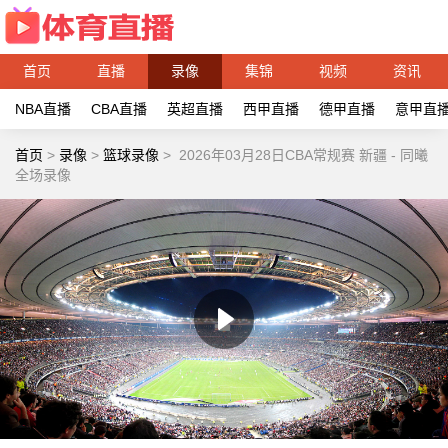
首页
直播
录像
集锦
视频
资讯
NBA直播
CBA直播
英超直播
西甲直播
德甲直播
意甲直
首页
>
录像
>
篮球录像
>
2026年03月28日CBA常规赛 新疆 - 同曦
全场录像