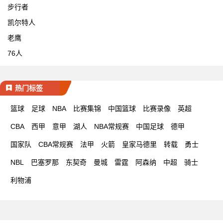
步行者
凯尔特人
老鹰
76人
热门标签
篮球
足球
NBA
比赛集锦
中国篮球
比赛录像
英超
CBA
西甲
意甲
湖人
NBA常规赛
中国足球
德甲
国家队
CBA常规赛
法甲
火箭
皇家马德里
转载
勇士
NBL
巴塞罗那
东契奇
曼城
雷霆
阿森纳
中超
骑士
利物浦