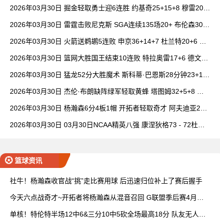
14中1
2026年03月30日 掘金轻取勇士迎6连胜 约基奇25+15+8 穆雷20+
6+7 波津23分
2026年03月30日 雷霆击败尼克斯 SGA连续135场20+ 布伦森30分
唐斯15+18
2026年03月30日 火箭送鹈鹕5连败 申京36+14+7 杜兰特20+6 锡
安18分
2026年03月30日 篮网大胜国王结束10连败 特拉奥雷17+6 德文·
卡特20+8
2026年03月30日 猛龙52分大胜魔术 斯科蒂·巴恩斯28分钟23+15
班凯罗14中3
2026年03月30日 杰伦·布朗缺阵绿军轻取黄蜂 塔图姆32+5+8 普
理查德28+6+6
2026年03月30日 杨瀚森6分4板1帽 开拓者轻取奇才 阿夫迪亚20+
7+5 卡马拉23+7
2026年03月30日 03月30日NCAA精英八强 康涅狄格73 - 72杜克
全场集锦
篮球资讯
社牛！杨瀚森收官战“挑”走比赛用球 后迅速归位补上了赛后握手
今天六点战奇才~开拓者将杨瀚森从混音召回 G联盟季后赛4月开
打
单核！特伦特半场12中6&三分10中5砍全场最高18分 队友无人上