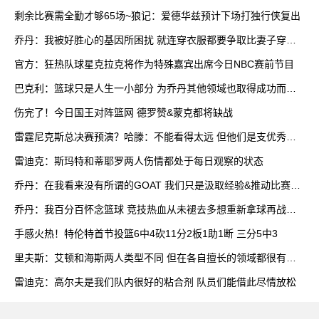
双
剩余比赛需全勤才够65场~狼记：爱德华兹预计下场打独行侠复出
乔丹：我被好胜心的基因所困扰 就连穿衣服都要争取比妻子穿得
快
官方：狂热队球星克拉克将作为特殊嘉宾出席今日NBC赛前节目
巴克利：篮球只是人生一小部分 为乔丹其他领域也取得成功而自
豪
伤完了！今日国王对阵篮网 德罗赞&蒙克都将缺战
雷霆尼克斯总决赛预演？哈滕：不能看得太远 但他们是支优秀球
队
雷迪克：斯玛特和蒂耶罗两人伤情都处于每日观察的状态
乔丹：在我看来没有所谓的GOAT 我们只是汲取经验&推动比赛发
展
乔丹：我百分百怀念篮球 竞技热血从未褪去多想重新拿球再战一
场
手感火热！特伦特首节投篮6中4砍11分2板1助1断 三分5中3
里夫斯：艾顿和海斯两人类型不同 但在各自擅长的领域都很有效
率
雷迪克：高尔夫是我们队内很好的粘合剂 队员们能借此尽情放松